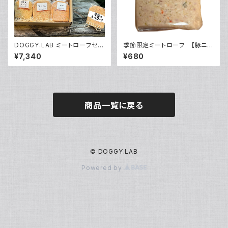
DOGGY.LAB ミートローフセッ
季節限定ミートローフ 【豚ニク
ト プレゼント付
白菜】
¥7,340
¥680
商品一覧に戻る
© DOGGY.LAB
Powered by