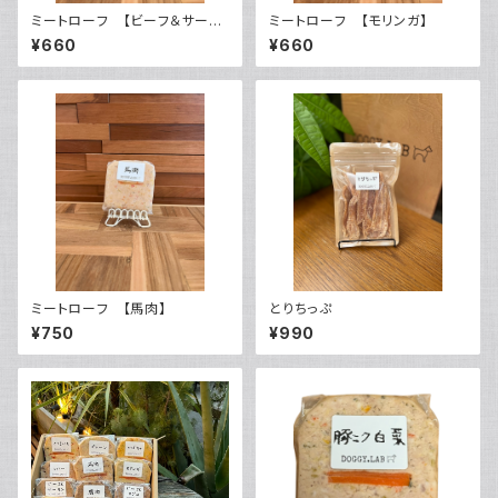
ミートローフ 【ビーフ＆サーモ
ミートローフ 【モリンガ】
ン】
¥660
¥660
ミートローフ 【馬肉】
とりちっぷ
¥750
¥990