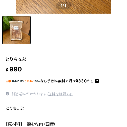
1
/1
とりちっぷ
990
¥
¥330
なら
手数料無料で
月々
から
別途送料がかかります。
送料を確認する
とりちっぷ
【原材料】 鶏むね肉（国産）